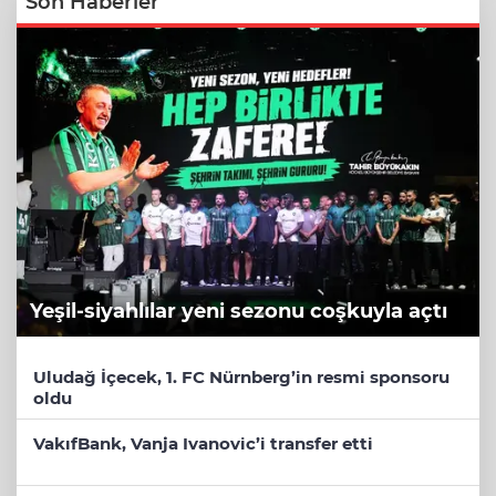
Son Haberler
Yeşil-siyahlılar yeni sezonu coşkuyla açtı
Uludağ İçecek, 1. FC Nürnberg’in resmi sponsoru
oldu
VakıfBank, Vanja Ivanovic’i transfer etti