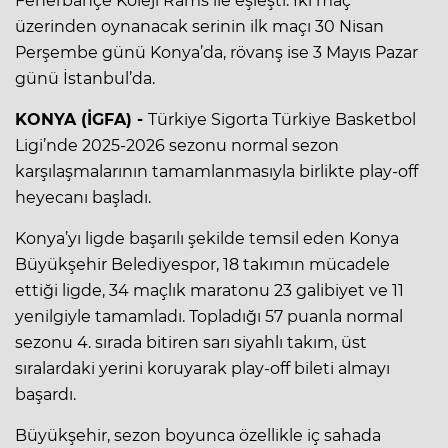
Fenerbahçe Koleji Rams ile eşleşti. İki maç
üzerinden oynanacak serinin ilk maçı 30 Nisan
Perşembe günü Konya’da, rövanş ise 3 Mayıs Pazar
günü İstanbul’da.
KONYA (İGFA) -
Türkiye Sigorta Türkiye Basketbol
Ligi’nde 2025-2026 sezonu normal sezon
karşılaşmalarının tamamlanmasıyla birlikte play-off
heyecanı başladı.
Konya’yı ligde başarılı şekilde temsil eden Konya
Büyükşehir Belediyespor, 18 takımın mücadele
ettiği ligde, 34 maçlık maratonu 23 galibiyet ve 11
yenilgiyle tamamladı. Topladığı 57 puanla normal
sezonu 4. sırada bitiren sarı siyahlı takım, üst
sıralardaki yerini koruyarak play-off bileti almayı
başardı.
Büyükşehir, sezon boyunca özellikle iç sahada