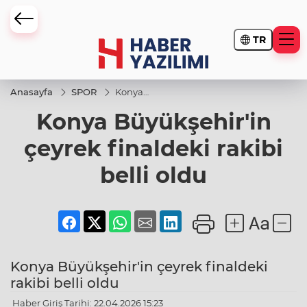
TR
Anasayfa
SPOR
Konya
Büyükşehir'in
Konya Büyükşehir'in
çeyrek
finaldeki
rakibi belli
çeyrek finaldeki rakibi
oldu
belli oldu
Konya Büyükşehir'in çeyrek finaldeki
rakibi belli oldu
Haber Giriş Tarihi: 22.04.2026 15:23