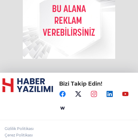
Bizi Takip Edin!
Gizlilik Politikası
Çerez Politikası