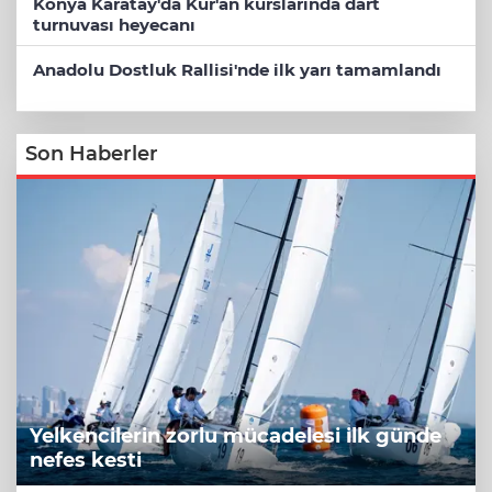
Konya Karatay'da Kur'an kurslarında dart
turnuvası heyecanı
Anadolu Dostluk Rallisi'nde ilk yarı tamamlandı
Son Haberler
Yelkencilerin zorlu mücadelesi ilk günde
nefes kesti