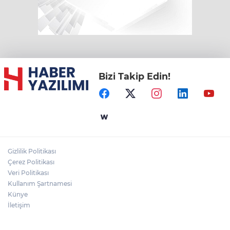
Bizi Takip Edin!
Gizlilik Politikası
Çerez Politikası
Veri Politikası
Kullanım Şartnamesi
Künye
İletişim