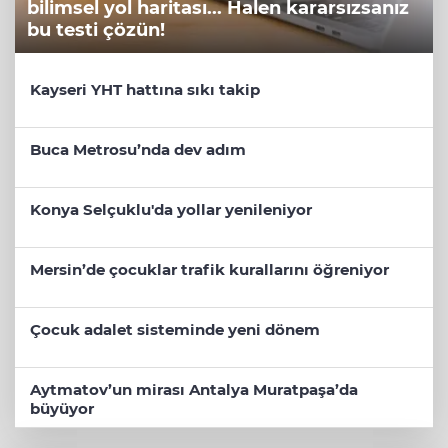
bilimsel yol haritası... Halen kararsızsanız
bu testi çözün!
Kayseri YHT hattına sıkı takip
Buca Metrosu’nda dev adım
Konya Selçuklu'da yollar yenileniyor
Mersin’de çocuklar trafik kurallarını öğreniyor
Çocuk adalet sisteminde yeni dönem
Aytmatov’un mirası Antalya Muratpaşa’da
büyüyor