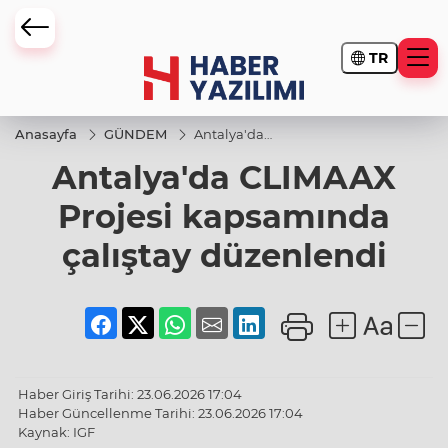
TR
Anasayfa
GÜNDEM
Antalya'da
CLIMAAX
Antalya'da CLIMAAX
Projesi
kapsamında
çalıştay
Projesi kapsamında
düzenlendi
çalıştay düzenlendi
Haber Giriş Tarihi: 23.06.2026 17:04
Haber Güncellenme Tarihi: 23.06.2026 17:04
Kaynak: IGF