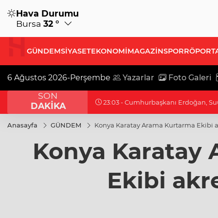
Hava Durumu
Bursa
32 °
GÜNDEM
SİYASET
EKONOMİ
MAGAZİN
SPOR
RÖPORT
6 Ağustos 2026-Perşembe
Yazarlar
Foto Galeri
SON
22:47 - Bursa’da TEKNOSAB KOBİ OSB
DAKİKA
Anasayfa
GÜNDEM
Konya Karatay Arama Kurtarma Ekibi a
Konya Karatay 
Ekibi akr