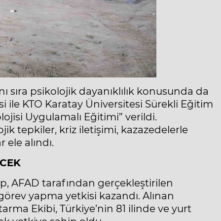
nı sıra psikolojik dayanıklılık konusunda da
 ile KTO Karatay Üniversitesi Sürekli Eğitim
ojisi Uygulamalı Eğitimi” verildi.
 tepkiler, kriz iletişimi, kazazedelerle
r ele alındı.
ECEK
, AFAD tarafından gerçekleştirilen
 görev yapma yetkisi kazandı. Alınan
ma Ekibi, Türkiye’nin 81 ilinde ve yurt