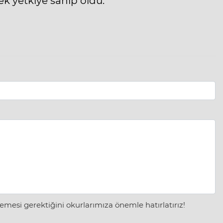
k yetkiye sahip oldu.
mesi gerektiğini okurlarımıza önemle hatırlatırız!