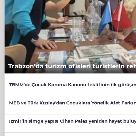
Trabzon’da turizm ofisleri turistlerin re
TBMM'de Çocuk Koruma Kanunu teklifinin ilk görüşm
MEB ve Türk Kızılay'dan Çocuklara Yönelik Afet Farkın
İzmir’in simge yapısı Cihan Palas yeniden hayat bulu