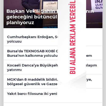
Başkan Vekili Şahin Biba: Bursa'nın
geleceğini bütüncül anlayışla
planlıyoruz
Cumhurbaşkanı Erdoğan, Suudi Arabistan
yolcusu
Bursa’da TEKNOSAB KOBİ OSB tanıtıldı...
Bursa’nın kalkınma yolculuğunda yeni dönem
Kocaeli Darıca’ya Büyükşehir'den modern ulaşım
yatırımı
MGK'dan 8 maddelik bildiri... Terörsüz Türkiye,
bölgesel güvenlik ve Gazze mesajı
Yakıt barcı filosuna iki yeni gemi