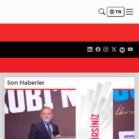
TR
21
Son Haberler