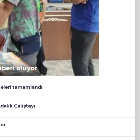
hberi oluyor
eleri tamamlandı
dalık Çalıştayı
yor