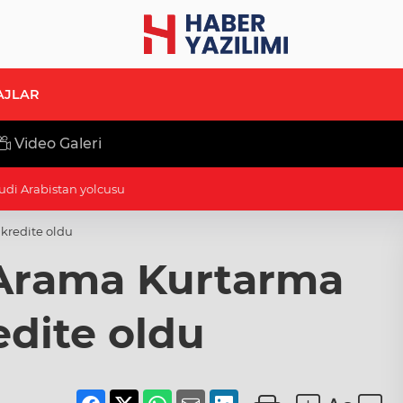
AJLAR
Video Galeri
 tanıtıldı... Bursa’nın kalkınma yolculuğunda yeni dönem
kredite oldu
Arama Kurtarma
edite oldu