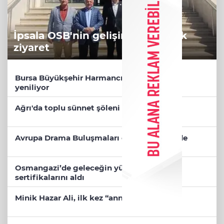
İpsala OSB'nin gelişimi için kritik
ziyaret
Bursa Büyükşehir Harmancık’ta da yolları
yeniliyor
Ağrı'da toplu sünnet şöleni
Avrupa Drama Buluşmaları gençleri İzmir’de
Osmangazi’de geleceğin yüzücüleri
sertifikalarını aldı
Minik Hazar Ali, ilk kez “anne” dedi