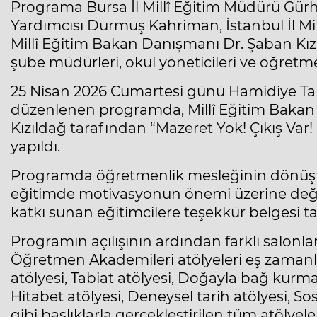
Programa Bursa İl Millî Eğitim Müdürü Gürh
Yardımcısı Durmuş Kahriman, İstanbul İl M
Millî Eğitim Bakan Danışmanı Dr. Şaban Kızıl
şube müdürleri, okul yöneticileri ve öğretme
25 Nisan 2026 Cumartesi günü Hamidiye Tar
düzenlenen programda, Millî Eğitim Bakan 
Kızıldağ tarafından “Mazeret Yok! Çıkış Var!
yapıldı.
Programda öğretmenlik mesleğinin dönüştür
eğitimde motivasyonun önemi üzerine değ
katkı sunan eğitimcilere teşekkür belgesi ta
Programın açılışının ardından farklı salonla
Öğretmen Akademileri atölyeleri eş zamanlı 
atölyesi, Tabiat atölyesi, Doğayla bağ kurm
Hitabet atölyesi, Deneysel tarih atölyesi, So
gibi başlıklarla gerçekleştirilen tüm atölyele