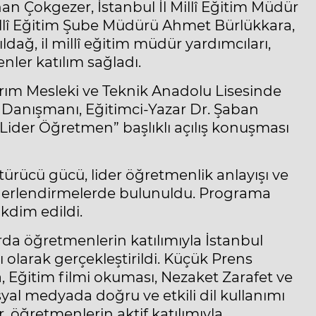
an Çokgezer, İstanbul İl Millî Eğitim Müdür
illî Eğitim Şube Müdürü Ahmet Bürlükkara,
dağ, il millî eğitim müdür yardımcıları,
nler katılım sağladı.
ım Mesleki ve Teknik Anadolu Lisesinde
Danışmanı, Eğitimci-Yazar Dr. Şaban
 Lider Öğretmen” başlıklı açılış konuşması
ücü gücü, lider öğretmenlik anlayışı ve
erlendirmelerde bulunuldu. Programa
kdim edildi.
rda öğretmenlerin katılımıyla İstanbul
olarak gerçekleştirildi. Küçük Prens
a, Eğitim filmi okuması, Nezaket Zarafet ve
syal medyada doğru ve etkili dil kullanımı
r, öğretmenlerin aktif katılımıyla