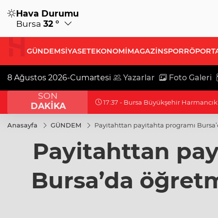
Hava Durumu
Bursa
32 °
GÜNDEM
SİYASET
EKONOMİ
MAGAZİN
SPOR
RÖPORT
8 Ağustos 2026-Cumartesi
Yazarlar
Foto Galeri
SON
17:37 - Bursa Büyükşehir Harmancık’t
DAKİKA
Anasayfa
GÜNDEM
Payitahttan payitahta programı Bursa
Payitahttan pay
Bursa’da öğretm