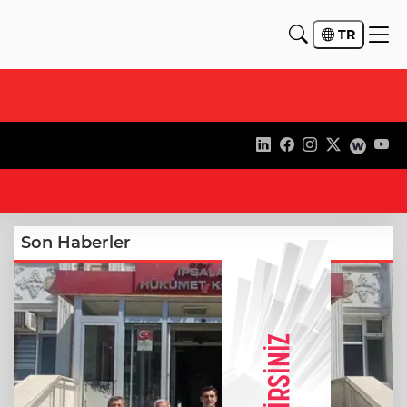
TR
17
Son Haberler