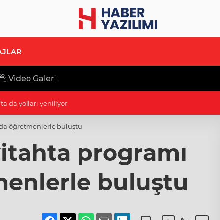
AJLAR
Video Galeri
a da yolları yeniliyor
’da öğretmenlerle buluştu
itahta programı
enlerle buluştu