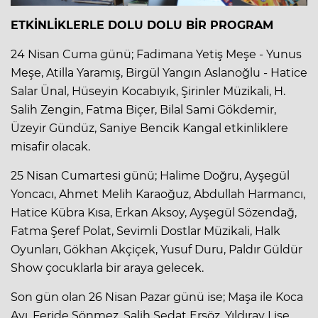
ETKİNLİKLERLE DOLU DOLU BİR PROGRAM
24 Nisan Cuma günü; Fadimana Yetiş Meşe - Yunus
Meşe, Atilla Yaramış, Birgül Yangın Aslanoğlu - Hatice
Salar Ünal, Hüseyin Kocabıyık, Şirinler Müzikali, H.
Salih Zengin, Fatma Biçer, Bilal Sami Gökdemir,
Üzeyir Gündüz, Saniye Bencik Kangal etkinliklere
misafir olacak.
25 Nisan Cumartesi günü; Halime Doğru, Ayşegül
Yoncacı, Ahmet Melih Karaoğuz, Abdullah Harmancı,
Hatice Kübra Kısa, Erkan Aksoy, Ayşegül Sözendağ,
Fatma Şeref Polat, Sevimli Dostlar Müzikali, Halk
Oyunları, Gökhan Akçiçek, Yusuf Duru, Paldır Güldür
Show çocuklarla bir araya gelecek.
Son gün olan 26 Nisan Pazar günü ise; Maşa ile Koca
Ayı, Feride Sönmez, Salih Sedat Ersöz, Yıldıray Lise,