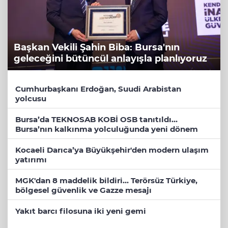
Başkan Vekili Şahin Biba: Bursa'nın
geleceğini bütüncül anlayışla planlıyoruz
Cumhurbaşkanı Erdoğan, Suudi Arabistan
yolcusu
Bursa’da TEKNOSAB KOBİ OSB tanıtıldı...
Bursa’nın kalkınma yolculuğunda yeni dönem
Kocaeli Darıca’ya Büyükşehir'den modern ulaşım
yatırımı
MGK'dan 8 maddelik bildiri... Terörsüz Türkiye,
bölgesel güvenlik ve Gazze mesajı
Yakıt barcı filosuna iki yeni gemi