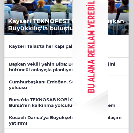
Kayseri TEKNOFEST takımları Başkan
Büyükkılıç'la buluştu
Kayseri Talas'ta her kapı çalınıyor
Başkan Vekili Şahin Biba: Bursa'nın geleceğini
bütüncül anlayışla planlıyoruz
Cumhurbaşkanı Erdoğan, Suudi Arabistan
yolcusu
Bursa’da TEKNOSAB KOBİ OSB tanıtıldı...
Bursa’nın kalkınma yolculuğunda yeni dönem
Kocaeli Darıca’ya Büyükşehir'den modern ulaşım
yatırımı