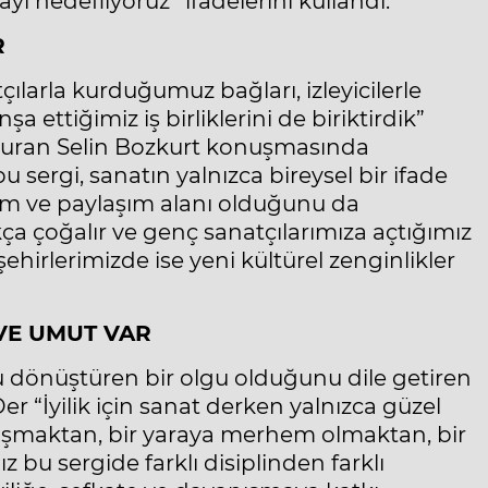
ayı hedefliyoruz”
ifadelerini kullandı.
R
çılarla kurduğumuz bağları, izleyicilerle
a ettiğimiz iş birliklerini de biriktirdik”
amuran Selin Bozkurt konuşmasında
 sergi, sanatın yalnızca bireysel bir ifade
retim ve paylaşım alanı olduğunu da
ıkça çoğalır ve genç sanatçılarımıza açtığımız
, şehirlerimizde ise yeni kültürel zenginlikler
VE UMUT VAR
u dönüştüren bir olgu olduğunu dile getiren
er “İyilik için sanat derken yalnızca güzel
laşmaktan, bir yaraya merhem olmaktan, bir
bu sergide farklı disiplinden farklı