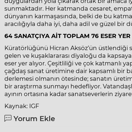
duygulardan yola çıkarak ortak bir amaca iy
sunmaktadır. Her katmanda cesaret, empat
dünyanın karmaşasında, belki de bu katmanl
aracılığıyla daha iyi, daha adil ve güzel bir
64 SANATÇIYA AİT TOPLAM 76 ESER YER
Küratörlüğünü Hicran Aksöz’ün üstlendiği s
gelen ve kuşaklararası diyaloğu da kapsaya
eser yer alıyor. Çeşitliliği ve çok katmanlı y
çağdaş sanat üretimine dair kapsamlı bir bak
derlemesi olmanın ötesinde; sanatın üretim,
bir araştırma sunmayı hedefliyor. Vatandaşl
ayının ortasına kadar sanatseverlerin ziyare
Kaynak: IGF
Yorum Ekle