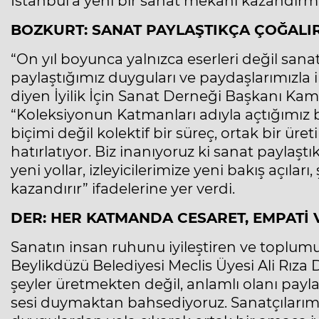
İstanbul’a yeni bir sanat mekânı kazandırm
BOZKURT: SANAT PAYLAŞTIKÇA ÇOĞALI
“On yıl boyunca yalnızca eserleri değil sanat
paylaştığımız duyguları ve paydaşlarımızla inş
diyen İyilik İçin Sanat Derneği Başkanı K
“Koleksiyonun Katmanları adıyla açtığımız bu
biçimi değil kolektif bir süreç, ortak bir ü
hatırlatıyor. Biz inanıyoruz ki sanat paylaşt
yeni yollar, izleyicilerimize yeni bakış açıları
kazandırır” ifadelerine yer verdi.
DER: HER KATMANDA CESARET, EMPATİ 
Sanatın insan ruhunu iyileştiren ve toplum
Beylikdüzü Belediyesi Meclis Üyesi Ali Rıza D
şeyler üretmekten değil, anlamlı olanı pay
sesi duymaktan bahsediyoruz. Sanatçılarımız 