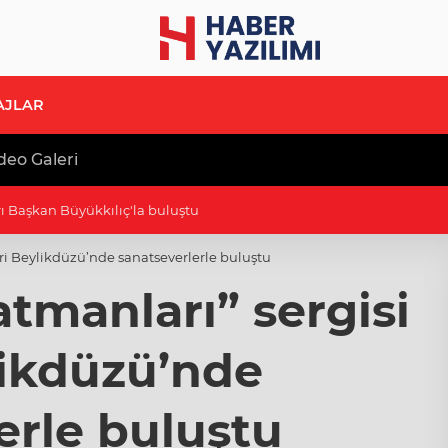
AJLAR
deo Galeri
ıyor
ri Beylikdüzü’nde sanatseverlerle buluştu
tmanları” sergisi
likdüzü’nde
erle buluştu