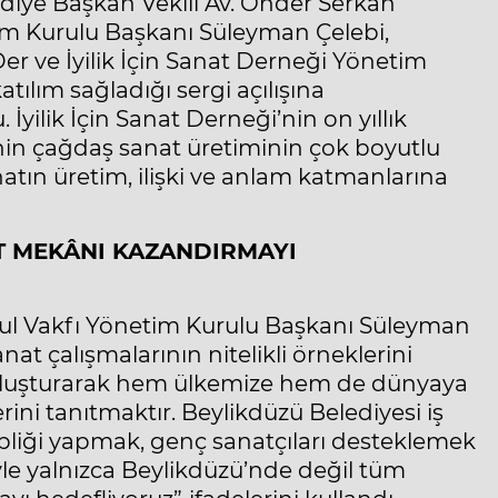
lediye Başkan Vekili Av. Önder Serkan
etim Kurulu Başkanı Süleyman Çelebi,
Der ve İyilik İçin Sanat Derneği Yönetim
ılım sağladığı sergi açılışına
İyilik İçin Sanat Derneği’nin on yıllık
nin çağdaş sanat üretiminin çok boyutlu
atın üretim, ilişki ve anlam katmanlarına
AT MEKÂNI KAZANDIRMAYI
bul Vakfı Yönetim Kurulu Başkanı Süleyman
nat çalışmalarının nitelikli örneklerini
 oluşturarak hem ülkemize hem de dünyaya
rini tanıtmaktır. Beylikdüzü Belediyesi iş
ahipliği yapmak, genç sanatçıları desteklemek
le yalnızca Beylikdüzü’nde değil tüm