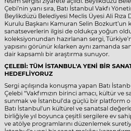
resim sergisi ziyarete açıldı. Beylikdüzü Be
Çebi’nin yanı sıra, Batı İstanbul Vakfı Yön
Beylikdüzü Belediyesi Meclis Üyesi Ali Rıza 
Kurulu Başkanı Kamuran Selin Bozkurt’un kat
sanatseverlerin ilgisi de oldukça yoğun oldu. 
koleksiyonundan hazırlanan sergi, Türkiye’
yapısını görünür kılarken aynı zamanda san
dair kapsamlı bir araştırma sunuyor.
ÇELEBİ: TÜM İSTANBUL'A YENİ BİR SAN
HEDEFLİYORUZ
Sergi açılışında konuşma yapan Batı İstan
Çelebi “Vakfımızın birinci amacı, kültür ve sa
sunmak ve İstanbul'da güçlü bir platform
Batı İstanbul'un kültürel ve sanatsal değerle
birliğiyle yıl boyunca çeşitli sergilere ev s
ve atölye programlarını düzenlemek suretiy