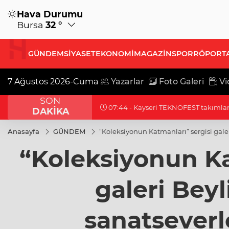
Hava Durumu
Bursa
32 °
GÜNDEM
SİYASET
EKONOMİ
MAGAZİN
SPOR
RÖPORT
7 Ağustos 2026-Cuma
Yazarlar
Foto Galeri
Vi
SON
07:14 - Kayseri Talas'ta her kapı çalın
DAKİKA
Anasayfa
GÜNDEM
“Koleksiyonun Katmanları” sergisi gale
“Koleksiyonun Ka
galeri Bey
sanatseverl