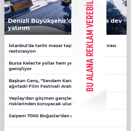
Denizli Büyükşehir’den Buldan’a dev
yatırım
İstanbul'da tarihi mezar taşlarına saldırı sonrası
restorasyon
Bursa Keles'te yollar hem yenileniyor, hem
genişliyor
Başkan Genç, “Sevdam Karadeniz” ekibini
ağırladı! Film Festivali Aralık’ta
Yeşilay'dan göçmen gençleri bağımlılık
risklerinden koruyacak uluslararası model
Saipem 7000 Boğazlar'dan güvenle geçti