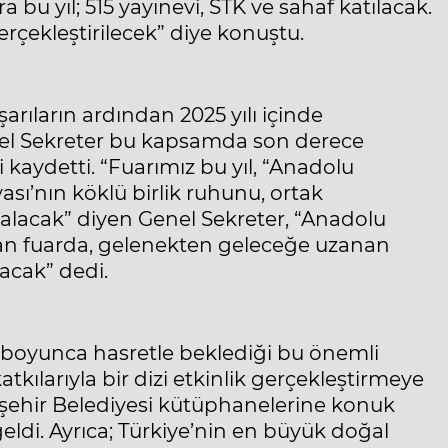
a bu yıl; 515 yayınevi, STK ve sahaf katılacak.
erçekleştirilecek” diye konuştu.
şarıların ardından 2025 yılı içinde
enel Sekreter bu kapsamda son derece
 kaydetti. “Fuarımız bu yıl, “Anadolu
sı’nın köklü birlik ruhunu, ortak
e alacak” diyen Genel Sekreter, “Anadolu
 alan fuarda, gelenekten geleceğe uzanan
nacak” dedi.
ıl boyunca hasretle beklediği bu önemli
kılarıyla bir dizi etkinlik gerçekleştirmeye
kşehir Belediyesi kütüphanelerine konuk
geldi. Ayrıca; Türkiye’nin en büyük doğal