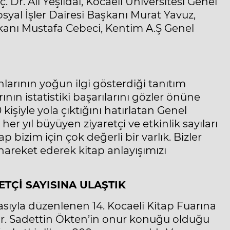
 Dr. Ali Yeşildal, Kocaeli Üniversitesi Genel
osyal İşler Dairesi Başkanı Murat Yavuz,
aşkanı Mustafa Cebeci, Kentim A.Ş Genel
nlarının yoğun ilgi gösterdiği tanıtım
ının istatistiki başarılarını gözler önüne
 kişiyle yola çıktığını hatırlatan Genel
her yıl büyüyen ziyaretçi ve etkinlik sayıları
 bizim için çok değerli bir varlık. Bizler
hareket ederek kitap anlayışımızı
RETÇİ SAYISINA ULAŞTIK
asıyla düzenlenen 14. Kocaeli Kitap Fuarına
 Dr. Sadettin Ökten’in onur konuğu olduğu