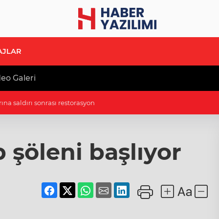
AJLAR
eo Galeri
rına saldırı sonrası restorasyon
 şöleni başlıyor