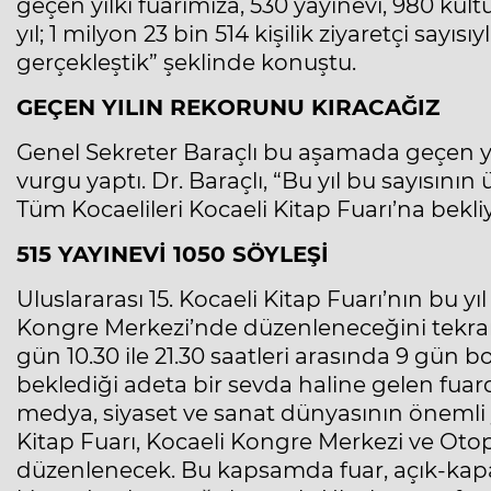
geçen yılki fuarımıza, 530 yayınevi, 980 kült
yıl; 1 milyon 23 bin 514 kişilik ziyaretçi say
gerçekleştik” şeklinde konuştu.
GEÇEN YILIN REKORUNU KIRACAĞIZ
Genel Sekreter Baraçlı bu aşamada geçen yılk
vurgu yaptı. Dr. Baraçlı, “Bu yıl bu sayısını
Tüm Kocaelileri Kocaeli Kitap Fuarı’na bekl
515 YAYINEVİ 1050 SÖYLEŞİ
Uluslararası 15. Kocaeli Kitap Fuarı’nın bu yı
Kongre Merkezi’nde düzenleneceğini tekrarl
gün 10.30 ile 21.30 saatleri arasında 9 gün 
beklediği adeta bir sevda haline gelen fuarda
medya, siyaset ve sanat dünyasının önemli ya
Kitap Fuarı, Kocaeli Kongre Merkezi ve Otop
düzenlenecek. Bu kapsamda fuar, açık-kapal