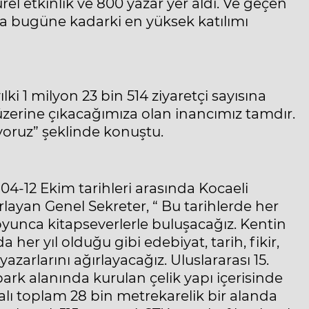
ürel etkinlik ve 800 yazar yer aldı. Ve geçen
ısıyla bugüne kadarki en yüksek katılımı
i 1 milyon 23 bin 514 ziyaretçi sayısına
n üzerine çıkacağımıza olan inancımız tamdır.
iyoruz” şeklinde konuştu.
l 04-12 Ekim tarihleri arasında Kocaeli
ayan Genel Sekreter, “ Bu tarihlerde her
boyunca kitapseverlerle buluşacağız. Kentin
 her yıl olduğu gibi edebiyat, tarih, fikir,
zarlarını ağırlayacağız. Uluslararası 15.
ark alanında kurulan çelik yapı içerisinde
ı toplam 28 bin metrekarelik bir alanda