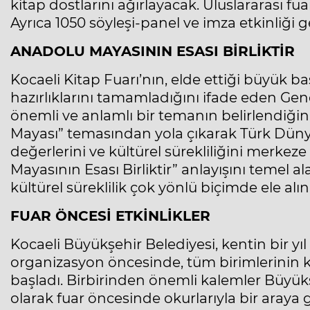
kitap dostlarını ağırlayacak. Uluslararası fuar
Ayrıca 1050 söyleşi-panel ve imza etkinliği g
ANADOLU MAYASININ ESASI BİRLİKTİR
Kocaeli Kitap Fuarı’nın, elde ettiği büyük ba
hazırlıklarını tamamladığını ifade eden G
önemli ve anlamlı bir temanın belirlendiğini
Mayası” temasından yola çıkarak Türk Dünya
değerlerini ve kültürel sürekliliğini merkez
Mayasının Esası Birliktir” anlayışını temel
kültürel süreklilik çok yönlü biçimde ele alı
FUAR ÖNCESİ ETKİNLİKLER
Kocaeli Büyükşehir Belediyesi, kentin bir y
organizasyon öncesinde, tüm birimlerinin kat
başladı. Birbirinden önemli kalemler Büyü
olarak fuar öncesinde okurlarıyla bir araya 