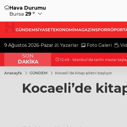
Hava Durumu
Bursa
29 °
GÜNDEM
SİYASET
EKONOMİ
MAGAZİN
SPOR
RÖPORT
9 Ağustos 2026-Pazar
Yazarlar
Foto Galeri
Vid
SON
12:49 - İstanbul'da tarihi mezar taşla
DAKİKA
Anasayfa
GÜNDEM
Kocaeli’de kitap şöleni başlıyor
Kocaeli’de kitap