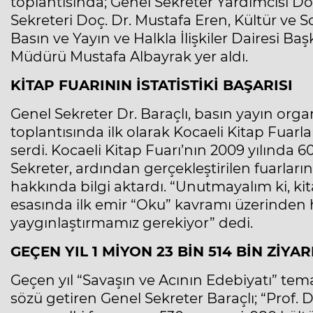
toplantısında; Genel Sekreter Yardımcısı Doç.
Sekreteri Doç. Dr. Mustafa Eren, Kültür ve S
Basın ve Yayın ve Halkla İlişkiler Dairesi B
Müdürü Mustafa Albayrak yer aldı.
KİTAP FUARININ İSTATİSTİKİ BAŞARISI
Genel Sekreter Dr. Baraçlı, basın yayın orga
toplantısında ilk olarak Kocaeli Kitap Fuarlar
serdi. Kocaeli Kitap Fuarı’nın 2009 yılında 60
Sekreter, ardından gerçekleştirilen fuarların 
hakkında bilgi aktardı. “Unutmayalım ki, kitap
esasında ilk emir “Oku” kavramı üzerinden 
yaygınlaştırmamız gerekiyor” dedi.
GEÇEN YIL 1 MİYON 23 BİN 514 BİN ZİYA
Geçen yıl “Savaşın ve Acının Edebiyatı” tem
sözü getiren Genel Sekreter Baraçlı; “Prof.