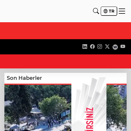
TR
12
Son Haberler