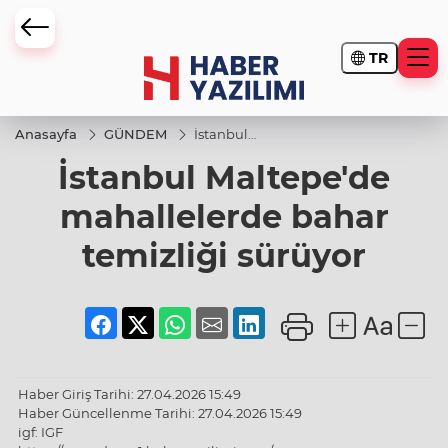
TR
Anasayfa
GÜNDEM
İstanbul
Maltepe'de
İstanbul Maltepe'de
mahallelerde
bahar
temizliği
mahallelerde bahar
sürüyor
temizliği sürüyor
Haber Giriş Tarihi: 27.04.2026 15:49
Haber Güncellenme Tarihi: 27.04.2026 15:49
igf: IGF