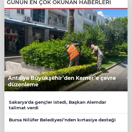
GÜNÜN EN ÇOK OKUNAN HABERLERİ
Antalya Büyükşehir’den Kemer’e çevre
düzenleme
Sakarya'da gençler istedi, Başkan Alemdar
talimat verdi
Bursa Nilüfer Belediyesi’nden kırtasiye desteği