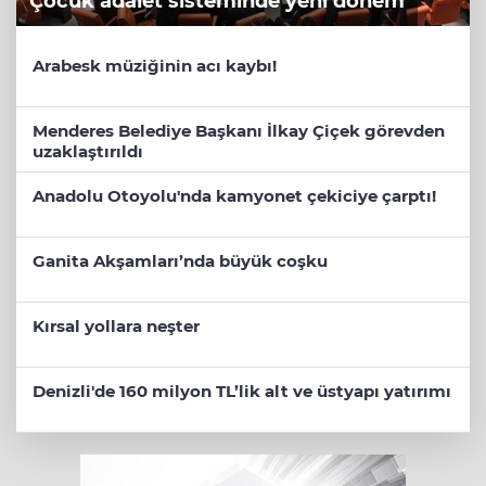
Çocuk adalet sisteminde yeni dönem
Arabesk müziğinin acı kaybı!
Menderes Belediye Başkanı İlkay Çiçek görevden
uzaklaştırıldı
Anadolu Otoyolu'nda kamyonet çekiciye çarptı!
Ganita Akşamları’nda büyük coşku
Kırsal yollara neşter
Denizli'de 160 milyon TL’lik alt ve üstyapı yatırımı