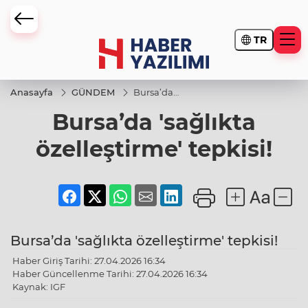
TR
Anasayfa
GÜNDEM
Bursa’da
'sağlıkta
Bursa’da 'sağlıkta
özelleştirme'
tepkisi!
özelleştirme' tepkisi!
Bursa’da 'sağlıkta özelleştirme' tepkisi!
Haber Giriş Tarihi: 27.04.2026 16:34
Haber Güncellenme Tarihi: 27.04.2026 16:34
Kaynak: IGF