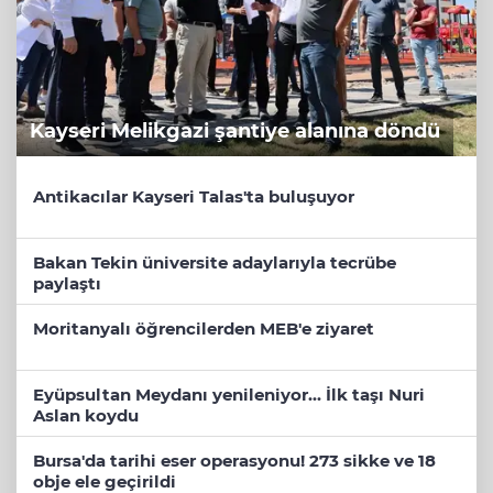
Kayseri Melikgazi şantiye alanına döndü
Antikacılar Kayseri Talas'ta buluşuyor
Bakan Tekin üniversite adaylarıyla tecrübe
paylaştı
Moritanyalı öğrencilerden MEB'e ziyaret
Eyüpsultan Meydanı yenileniyor... İlk taşı Nuri
Aslan koydu
Bursa'da tarihi eser operasyonu! 273 sikke ve 18
obje ele geçirildi