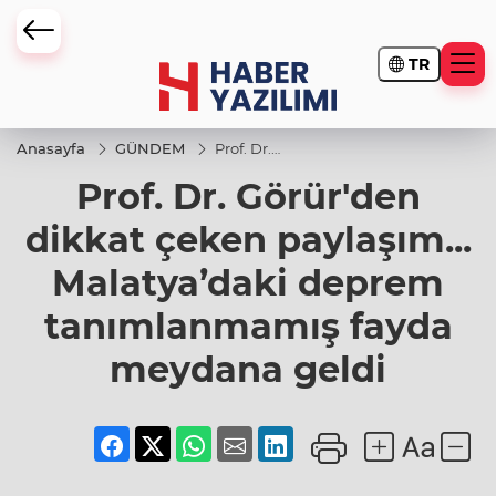
TR
Anasayfa
GÜNDEM
Prof. Dr.
Görür'den
Prof. Dr. Görür'den
dikkat çeken
paylaşım...
Malatya’daki
dikkat çeken paylaşım...
deprem
tanımlanmamış
Malatya’daki deprem
fayda meydana
geldi
tanımlanmamış fayda
meydana geldi