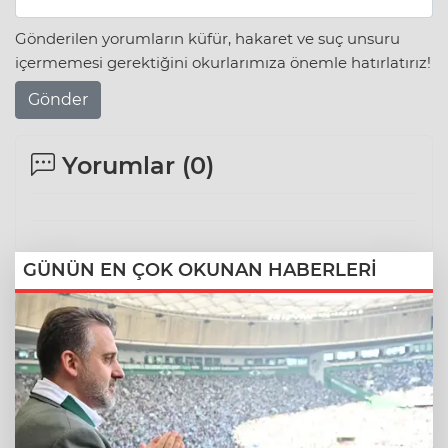
Gönderilen yorumların küfür, hakaret ve suç unsuru
içermemesi gerektiğini okurlarımıza önemle hatırlatırız!
Gönder
Yorumlar (
0
)
GÜNÜN EN ÇOK OKUNAN HABERLERİ