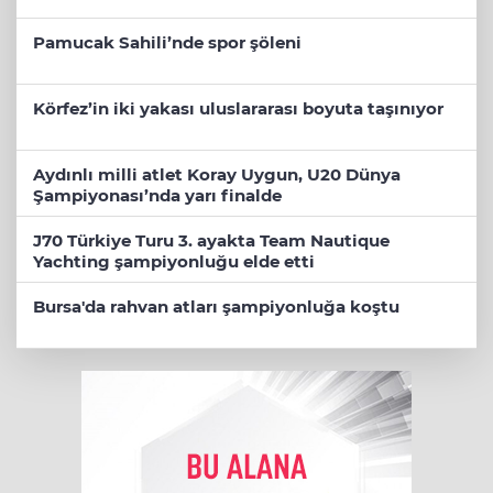
Pamucak Sahili’nde spor şöleni
Körfez’in iki yakası uluslararası boyuta taşınıyor
Aydınlı milli atlet Koray Uygun, U20 Dünya
Şampiyonası’nda yarı finalde
J70 Türkiye Turu 3. ayakta Team Nautique
Yachting şampiyonluğu elde etti
Bursa'da rahvan atları şampiyonluğa koştu