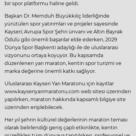
bir spor platformu haline geldi.
Başkan Dr. Memduh Büyükkılıç liderliğinde
yürütülen spor yatırımları ve projeler sayesinde
Kayseri; Avrupa Spor Şehri ünvanı ve Altın Bayrak
Ödülü gibi önemli başarılar elde ederken, 2029
Dünya Spor Başkenti adaylığı ile de uluslararası
vizyonunu ortaya koyuyor. Bu kapsamda
düzenlenen yarı maraton, kentin spor turizmi ve
marka değerine önemli katkı sağlıyor.
Uluslararası Kayseri Yarı Maratonu için kayıtlar
www.kayseriyarimaratonu.com web sitesi üzerinden
yapılırken, maraton hakkında kapsamlı bilgiye site
üzerinden erişilebilecek.
Her yıl şehrin kültürel değerlerinin maraton teması
olarak belirlendiği geniş çaplı etkinlikte, kentin
güzellikleri tüm dünyaya tanıtılırken, profesyonel ve