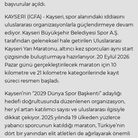
başvurular açıldı.
KAYSERİ (İGFA) - Kayseri, spor alanındaki iddiasını
uluslararası organizasyonlarla güçlendirmeye devam
ediyor. Kayseri Büyükşehir Belediyesi Spor A.Ş.
tarafından geleneksel hale getirilen Uluslararası
Kayseri Yarı Maratonu, altıncı kez sporcuları aynı start
çizgisinde buluşturmaya hazırlanıyor. 20 Eylül 2026
Pazar günü gerçekleştirilecek maraton için 10
kilometre ve 21 kilometre kategorilerinde kayıt
süreci resmen başladı.
Kayseri’nin “2029 Dünya Spor Başkenti” adaylığı
hedefi doğrultusunda düzenlenen organizasyon,
her yıl artan katılımcı sayısı ve uluslararası ilgisiyle
dikkat çekiyor. 2025 yılında 19 ülkeden yüzlerce
yabancı sporcunun katıldığı maraton, Türkiye’nin
dört bir yanından elit atletleri de ağırlayarak önemli