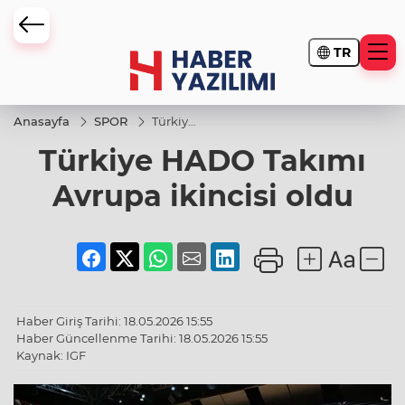
TR
Anasayfa
SPOR
Türkiye
HADO
Türkiye HADO Takımı
Takımı
Avrupa
ikincisi
Avrupa ikincisi oldu
oldu
Haber Giriş Tarihi: 18.05.2026 15:55
Haber Güncellenme Tarihi: 18.05.2026 15:55
Kaynak: IGF