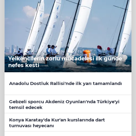
Yelkencilerin zorlu mücadelesi ilk günde
nefes kesti
Anadolu Dostluk Rallisi'nde ilk yarı tamamlandı
Gebzeli sporcu Akdeniz Oyunları'nda Türkiye'yi
temsil edecek
Konya Karatay'da Kur'an kurslarında dart
turnuvası heyecanı