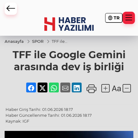
TR
Anasayfa
SPOR
TFF ile
Google
TFF ile Google Gemini
Gemini
arasında
dev iş
arasında dev iş birliği
birliği
Haber Giriş Tarihi: 01.06.2026 18:17
Haber Güncellenme Tarihi: 01.06.2026 18:17
Kaynak: IGF