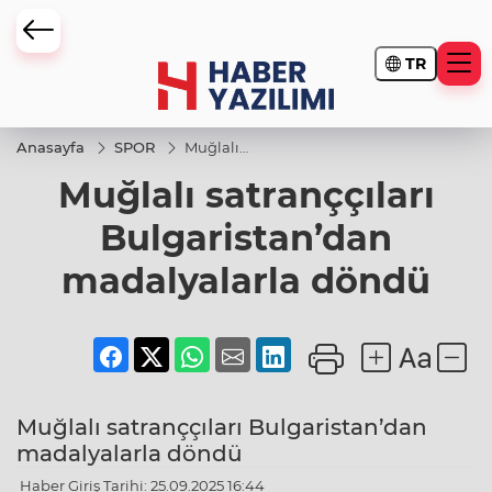
TR
Anasayfa
SPOR
Muğlalı
satranççıları
Muğlalı satranççıları
Bulgaristan’dan
madalyalarla
döndü
Bulgaristan’dan
madalyalarla döndü
Muğlalı satranççıları Bulgaristan’dan
madalyalarla döndü
Haber Giriş Tarihi: 25.09.2025 16:44