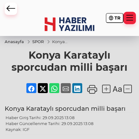
TR
Anasayfa
SPOR
Konya
Karataylı
Konya Karataylı
sporcudan
milli
başarı
sporcudan milli başarı
Konya Karataylı sporcudan milli başarı
Haber Giriş Tarihi: 29.09.2025 13:08
Haber Güncellenme Tarihi: 29.09.2025 13:08
Kaynak: IGF