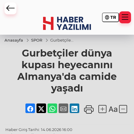
TR
Anasayfa
SPOR
Gurbetçiler
dünya
Gurbetçiler dünya
kupası
heyecanını
Almanya'da
kupası heyecanını
camide
yaşadı
Almanya'da camide
yaşadı
Haber Giriş Tarihi: 14.06.2026 16:00