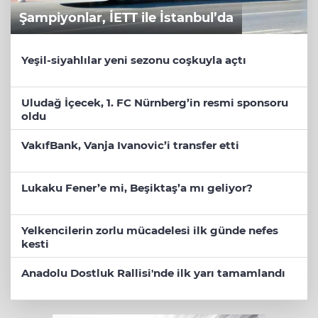
Şampiyonlar, İETT ile İstanbul’da
Yeşil-siyahlılar yeni sezonu coşkuyla açtı
Uludağ İçecek, 1. FC Nürnberg’in resmi sponsoru
oldu
VakıfBank, Vanja Ivanovic’i transfer etti
Lukaku Fener’e mi, Beşiktaş’a mı geliyor?
Yelkencilerin zorlu mücadelesi ilk günde nefes
kesti
Anadolu Dostluk Rallisi'nde ilk yarı tamamlandı