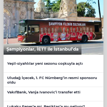
Şampiyonlar, İETT ile İstanbul’da
Yeşil-siyahlılar yeni sezonu coşkuyla açtı
Uludağ İçecek, 1. FC Nürnberg’in resmi sponsoru
oldu
VakıfBank, Vanja Ivanovic’i transfer etti
Lukaku Fener’e mi, Beşiktaş’a mı geliyor?