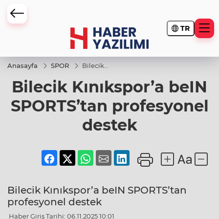
TR
Anasayfa
SPOR
Bilecik
Kınıkspor’a
Bilecik Kınıkspor’a beIN
beIN
SPORTS’tan
profesyonel
SPORTS’tan profesyonel
destek
destek
Bilecik Kınıkspor’a beIN SPORTS’tan
profesyonel destek
Haber Giriş Tarihi: 06.11.2025 10:01