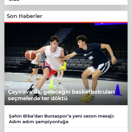
Son Haberler
Çayırova’da, geleceğin basketbolcuları
seçmelerde ter döktü
Şahin Biba’dan Bursaspor’a yeni sezon mesajı:
Adım adım şampiyonluğa