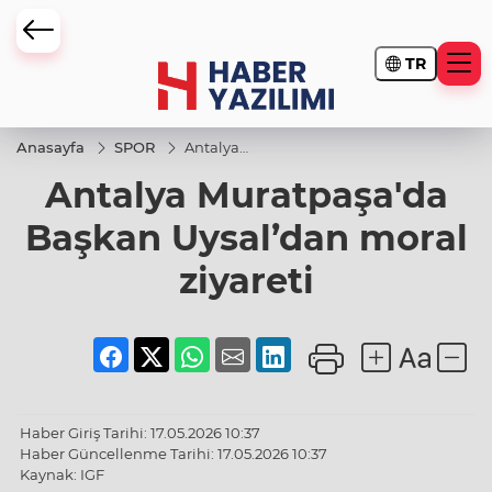
TR
Anasayfa
SPOR
Antalya
Muratpaşa'da
Antalya Muratpaşa'da
Başkan
Uysal’dan
moral ziyareti
Başkan Uysal’dan moral
ziyareti
Haber Giriş Tarihi: 17.05.2026 10:37
Haber Güncellenme Tarihi: 17.05.2026 10:37
Kaynak: IGF