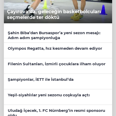
Çayırova’da, geleceğin basketbolcuları
seçmelerde ter döktü
Şahin Biba’dan Bursaspor’a yeni sezon mesajı:
Adım adım şampiyonluğa
Olympos Regatta, hız kesmeden devam ediyor
Filenin Sultanları, İzmirli çocuklara ilham oluyor
Şampiyonlar, İETT ile İstanbul’da
Yeşil-siyahlılar yeni sezonu coşkuyla açtı
Uludağ İçecek, 1. FC Nürnberg’in resmi sponsoru
oldu