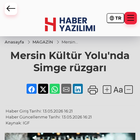
TR
Anasayfa
MAGAZİN
Mersin
Kültür
Mersin Kültür Yolu'nda
Yolu'nda
Simge
rüzgarı
Simge rüzgarı
Haber Giriş Tarihi: 13.05.2026 16:21
Haber Güncellenme Tarihi: 13.05.2026 16:21
Kaynak: IGF