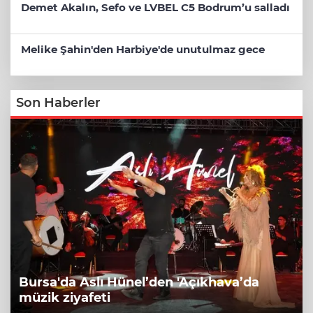
Demet Akalın, Sefo ve LVBEL C5 Bodrum’u salladı
Melike Şahin'den Harbiye'de unutulmaz gece
Son Haberler
Bursa'da Aslı Hünel’den 'Açıkhava’da
müzik ziyafeti