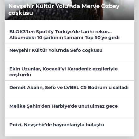
Nevşehir Kültür Yolu'nda Merve Özbey
coşkusu
BLOK3'ten Spotify Türkiye'de tarihi rekor...
Albümdeki 10 şarkının tamamı Top 50'ye girdi
Nevşehir Kültür Yolu'nda Sefo coşkusu
Ekin Uzunlar, Kocaeli’yi Karadeniz ezgileriyle
coşturdu
Demet Akalın, Sefo ve LVBEL C5 Bodrum’u salladı
Melike Şahin'den Harbiye'de unutulmaz gece
Poizi, Nevşehir'de hayranlarıyla buluştu