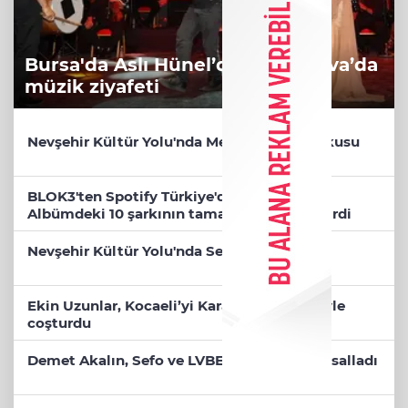
Bursa'da Aslı Hünel’den 'Açıkhava’da
müzik ziyafeti
Nevşehir Kültür Yolu'nda Merve Özbey coşkusu
BLOK3'ten Spotify Türkiye'de tarihi rekor...
Albümdeki 10 şarkının tamamı Top 50'ye girdi
Nevşehir Kültür Yolu'nda Sefo coşkusu
Ekin Uzunlar, Kocaeli’yi Karadeniz ezgileriyle
coşturdu
Demet Akalın, Sefo ve LVBEL C5 Bodrum’u salladı