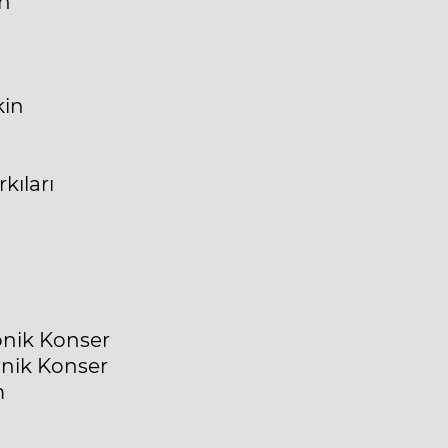
an
kin
kıları
onik Konser
onik Konser
m