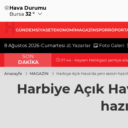
Hava Durumu
Bursa
32 °
GÜNDEM
SİYASET
EKONOMİ
MAGAZİN
SPOR
RÖPORT
8 Ağustos 2026-Cumartesi
Yazarlar
Foto Galeri
SON
07:12 - Antikacılar Kayseri Talas'ta b
DAKİKA
Anasayfa
MAGAZİN
Harbiye Açık Hava'da yeni sezon hazırl
Harbiye Açık Ha
hazı