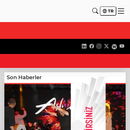
TR
21
Son Haberler