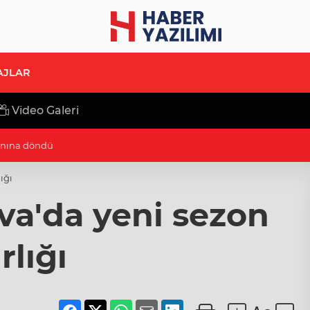
AJLAR
Video Galeri
uluşuyor
ığı
va'da yeni sezon
rlığı