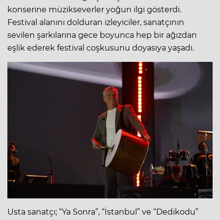
konserine müzikseverler yoğun ilgi gösterdi.
Festival alanını dolduran izleyiciler, sanatçının
sevilen şarkılarına gece boyunca hep bir ağızdan
eşlik ederek festival coşkusunu doyasıya yaşadı.
Usta sanatçı; “Ya Sonra”, “İstanbul” ve “Dedikodu”