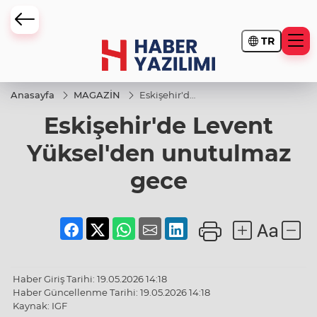
TR
Anasayfa
MAGAZİN
Eskişehir'de
Levent
Eskişehir'de Levent
Yüksel'den
unutulmaz
gece
Yüksel'den unutulmaz
gece
Haber Giriş Tarihi: 19.05.2026 14:18
Haber Güncellenme Tarihi: 19.05.2026 14:18
Kaynak: IGF