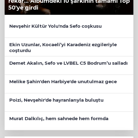
rekor... Albümdeki 10 şarkının tamamı Top
50'ye girdi
Nevşehir Kültür Yolu'nda Sefo coşkusu
Ekin Uzunlar, Kocaeli’yi Karadeniz ezgileriyle
coşturdu
Demet Akalın, Sefo ve LVBEL C5 Bodrum’u salladı
Melike Şahin'den Harbiye'de unutulmaz gece
Poizi, Nevşehir'de hayranlarıyla buluştu
Murat Dalkılıç, hem sahnede hem formda