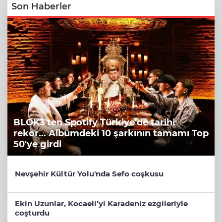
Son Haberler
BLOK3'ten Spotify Türkiye'de tarihi
rekor... Albümdeki 10 şarkının tamamı Top
50'ye girdi
Nevşehir Kültür Yolu'nda Sefo coşkusu
Ekin Uzunlar, Kocaeli’yi Karadeniz ezgileriyle
coşturdu