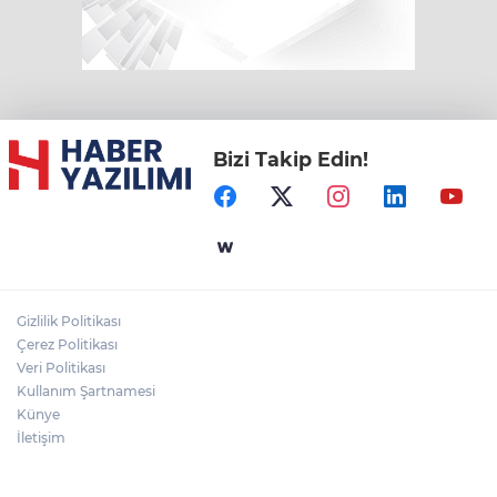
Bizi Takip Edin!
Gizlilik Politikası
Çerez Politikası
Veri Politikası
Kullanım Şartnamesi
Künye
İletişim