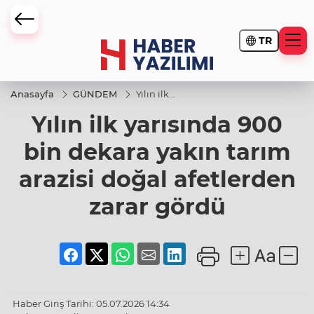
TR
Anasayfa
GÜNDEM
Yılın ilk
yarısında
Yılın ilk yarısında 900
900 bin
dekara
yakın
bin dekara yakın tarım
tarım
arazisi
arazisi doğal afetlerden
doğal
afetlerden
zarar
zarar gördü
gördü
Haber Giriş Tarihi: 05.07.2026 14:34