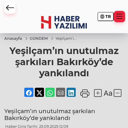
TR
Anasayfa
GÜNDEM
Yeşilçam’ın
unutulmaz
Yeşilçam’ın unutulmaz
şarkıları
Bakırköy’de
yankılandı
şarkıları Bakırköy’de
yankılandı
Yeşilçam’ın unutulmaz şarkıları
Bakırköy’de yankılandı
Haber Giriş Tarihi: 25.09.2025 12:09