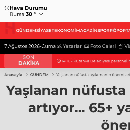
Hava Durumu
Bursa
30 °
GÜNDEM
SİYASET
EKONOMİ
MAGAZİN
SPOR
RÖPORT
7 Ağustos 2026-Cuma
Yazarlar
Foto Galeri
Vi
SON
14:16 - Kütahya Belediyesi personeli
DAKİKA
Anasayfa
GÜNDEM
Yaşlanan nüfusta aşılamanın önemi artı
Yaşlanan nüfusta
artıyor... 65+ y
öne