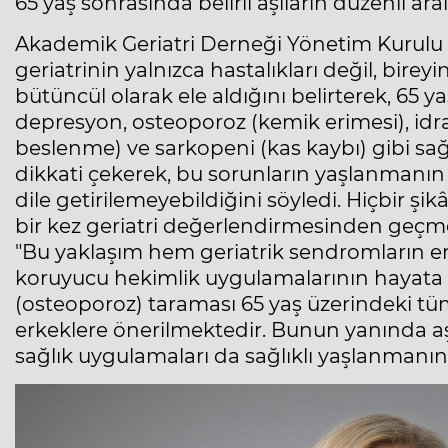
65 yaş sonrasında belirli aşıların düzenli ar
Akademik Geriatri Derneği Yönetim Kurulu B
geriatrinin yalnızca hastalıkları değil, bire
bütüncül olarak ele aldığını belirterek, 6
depresyon, osteoporoz (kemik erimesi), idra
beslenme) ve sarkopeni (kas kaybı) gibi sağl
dikkati çekerek, bu sorunların yaşlanmanın d
dile getirilemeyebildiğini söyledi. Hiçbir şik
bir kez geriatri değerlendirmesinden geçmesi
"Bu yaklaşım hem geriatrik sendromların 
koruyucu hekimlik uygulamalarının hayata g
(osteoporoz) taraması 65 yaş üzerindeki tü
erkeklere önerilmektedir. Bunun yanında aş
sağlık uygulamaları da sağlıklı yaşlanmanın