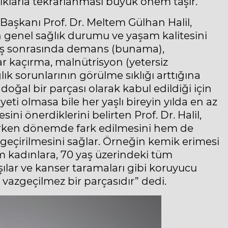
alıklarla tekrarlanması büyük önem taşır.
aşkanı Prof. Dr. Meltem Gülhan Halil,
yin genel sağlık durumu ve yaşam kalitesini
5 yaş sonrasında demans (bunama),
r kaçırma, malnütrisyon (yetersiz
ık sorunlarının görülme sıklığı arttığına
oğal bir parçası olarak kabul edildiği için
âyeti olmasa bile her yaşlı bireyin yılda en az
ni önerdiklerini belirten Prof. Dr. Halil,
erken dönemde fark edilmesini hem de
eçirilmesini sağlar. Örneğin kemik erimesi
m kadınlara, 70 yaş üzerindeki tüm
ılar ve kanser taramaları gibi koruyucu
 vazgeçilmez bir parçasıdır” dedi.