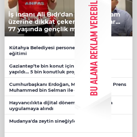
İş insanı Ali Bıdı'dan sağlıklı yaşam
üzerine dikkat çeken açıklamalar...
77 yaşında gençlik mucizesi
Kütahya Belediyesi personeline yapay zeka
eğitimi
Gaziantep’te bin konut için anahtar teslimi
yapıldı... 5 bin konutluk projeye temel
Cumhurbaşkanı Erdoğan, Mekke'de Veliaht Prens
Muhammed bin Selman ile görüştü
Hayvancılıkta dijital dönem... GEKİS Kars'ta
uygulamaya alındı
Mudanya'da zeytin sineğiyle mücadele