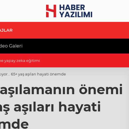
AJLAR
deo Galeri
ne yapay zeka eğitimi
yor... 65+ yaş aşıları hayati önemde
 aşılamanın önemi
aş aşıları hayati
mde