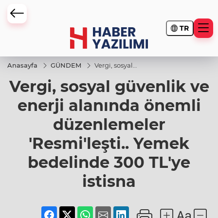
TR
Anasayfa
GÜNDEM
Vergi, sosyal
güvenlik ve
Vergi, sosyal güvenlik ve
enerji
alanında
önemli
enerji alanında önemli
düzenlemeler
'Resmi'leşti..
düzenlemeler
Yemek
bedelinde
300 TL'ye
'Resmi'leşti.. Yemek
istisna
bedelinde 300 TL'ye
istisna