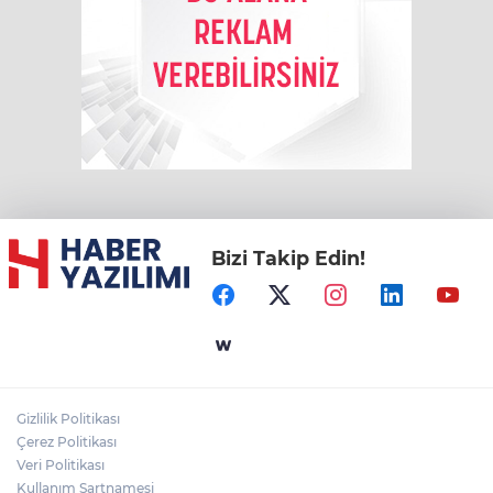
Bizi Takip Edin!
Gizlilik Politikası
Çerez Politikası
Veri Politikası
Kullanım Şartnamesi