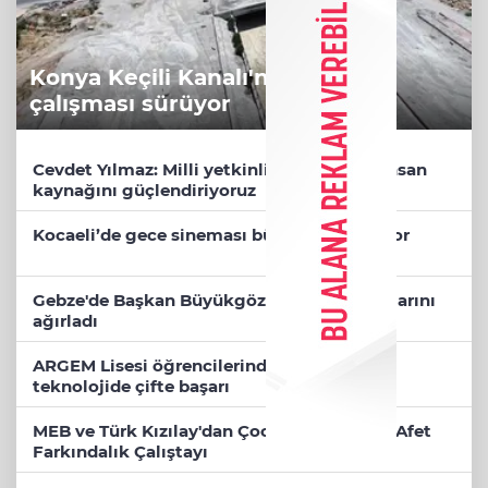
Konya Keçili Kanalı'nda ıslah
çalışması sürüyor
Cevdet Yılmaz: Milli yetkinlik hamlesi ile insan
kaynağını güçlendiriyoruz
Kocaeli’de gece sineması büyük ilgi görüyor
Gebze'de Başkan Büyükgöz YKS şampiyonlarını
ağırladı
ARGEM Lisesi öğrencilerinden bilim ve
teknolojide çifte başarı
MEB ve Türk Kızılay'dan Çocuklara Yönelik Afet
Farkındalık Çalıştayı