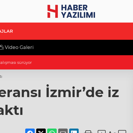
AJLAR
Video Galeri
k hamlesi ile insan kaynağını güçlendiriyoruz
tı
ransı İzmir’de iz
aktı