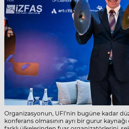
Organizasyonun, UFI’nin bugüne kadar düze
konferans olmasının ayrı bir gurur kaynağ
farklı ülkelerinden fuar organizatörlerini, se