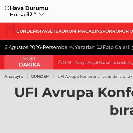
Hava Durumu
Bursa
32 °
GÜNDEM
SİYASET
EKONOMİ
MAGAZİN
SPOR
RÖPORT
6 Ağustos 2026-Perşembe
Yazarlar
Foto Galeri
SON
13:19 - Cevdet Yılmaz: Milli yetkinli
DAKİKA
Anasayfa
GÜNDEM
UFI Avrupa Konferansı İzmir’de iz bırak
UFI Avrupa Konfe
bır