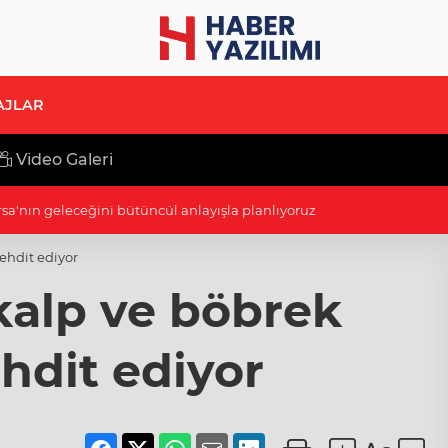
AJLAR
Video Galeri
di Arabistan yolcusu
tehdit ediyor
kalp ve böbrek
ehdit ediyor