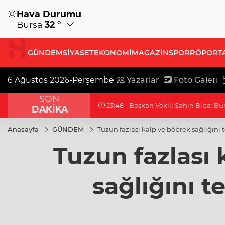
Hava Durumu
Bursa
32 °
GÜNDEM
SİYASET
EKONOMİ
MAGAZİN
SPOR
RÖPORT
6 Ağustos 2026-Perşembe
Yazarlar
Foto Galeri
SON
23:03 - Cumhurbaşkanı Erdoğan, Suu
DAKİKA
Anasayfa
GÜNDEM
Tuzun fazlası kalp ve böbrek sağlığını 
Tuzun fazlası 
sağlığını t