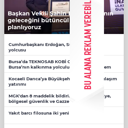
Başkan Vekili Şahin Biba: Bursa'nın
geleceğini bütüncül anlayışla
planlıyoruz
Cumhurbaşkanı Erdoğan, Suudi Arabistan
yolcusu
Bursa’da TEKNOSAB KOBİ OSB tanıtıldı...
Bursa’nın kalkınma yolculuğunda yeni dönem
Kocaeli Darıca’ya Büyükşehir'den modern ulaşım
yatırımı
MGK'dan 8 maddelik bildiri... Terörsüz Türkiye,
bölgesel güvenlik ve Gazze mesajı
Yakıt barcı filosuna iki yeni gemi