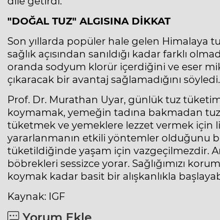
dile getirdi.
"DOĞAL TUZ" ALGISINA DİKKAT
Son yıllarda popüler hale gelen Himalaya tu
sağlık açısından sanıldığı kadar farklı olma
oranda sodyum klorür içerdiğini ve eser mik
çıkaracak bir avantaj sağlamadığını söyledi.
Prof. Dr. Murathan Uyar, günlük tuz tüketim
koymamak, yemeğin tadına bakmadan tuz e
tüketmek ve yemeklere lezzet vermek için l
yararlanmanın etkili yöntemler olduğunu bel
tüketildiğinde yaşam için vazgeçilmezdir. Anc
böbrekleri sessizce yorar. Sağlığımızı kor
koymak kadar basit bir alışkanlıkla başlaya
Kaynak: IGF
Yorum Ekle