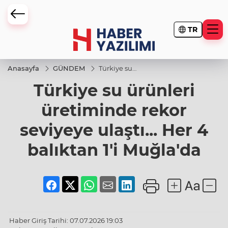
TR
Anasayfa
GÜNDEM
Türkiye su
ürünleri
Türkiye su ürünleri
üretiminde
rekor
seviyeye
üretiminde rekor
ulaştı... Her
4 balıktan
seviyeye ulaştı... Her 4
1'i
Muğla'da
balıktan 1'i Muğla'da
Haber Giriş Tarihi: 07.07.2026 19:03