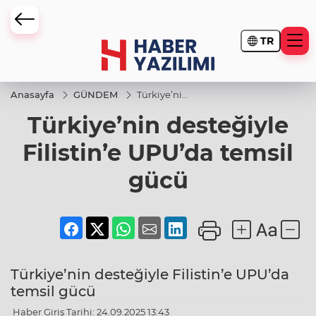
TR
Anasayfa
GÜNDEM
Türkiye’nin
desteğiyle
Türkiye’nin desteğiyle
Filistin’e
UPU’da
temsil
Filistin’e UPU’da temsil
gücü
gücü
Türkiye’nin desteğiyle Filistin’e UPU’da
temsil gücü
Haber Giriş Tarihi: 24.09.2025 13:43