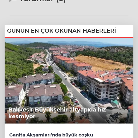
GÜNÜN EN ÇOK OKUNAN HABERLERİ
Balıkesir Büyükşehir altyapıda hız
kesmiyor
Ganita Akşamları’nda büyük coşku