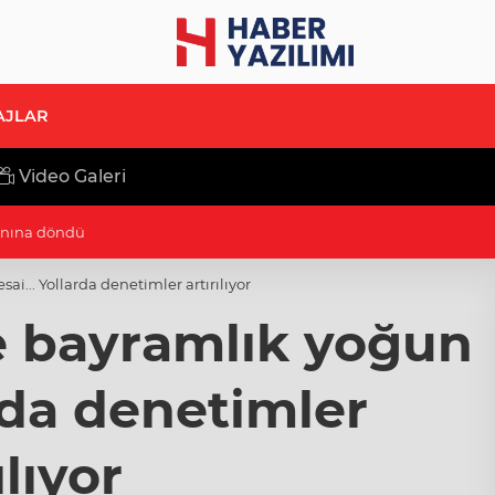
AJLAR
Video Galeri
uluşuyor
... Yollarda denetimler artırılıyor
e bayramlık yoğun
rda denetimler
ılıyor