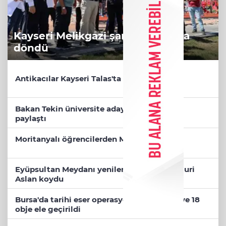
Kayseri Melikgazi şantiye alanına
döndü
Antikacılar Kayseri Talas'ta buluşuyor
Bakan Tekin üniversite adaylarıyla tecrübe
paylaştı
Moritanyalı öğrencilerden MEB'e ziyaret
Eyüpsultan Meydanı yenileniyor... İlk taşı Nuri
Aslan koydu
Bursa'da tarihi eser operasyonu! 273 sikke ve 18
obje ele geçirildi