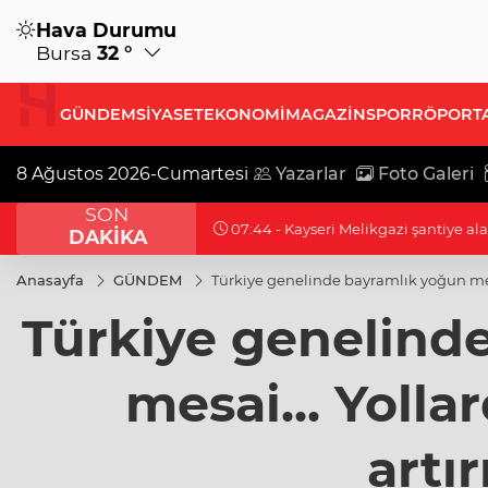
Hava Durumu
Bursa
32 °
GÜNDEM
SİYASET
EKONOMİ
MAGAZİN
SPOR
RÖPORT
8 Ağustos 2026-Cumartesi
Yazarlar
Foto Galeri
SON
07:12 - Antikacılar Kayseri Talas'ta b
DAKİKA
Anasayfa
GÜNDEM
Türkiye genelinde bayramlık yoğun mesai
Türkiye genelind
mesai... Yolla
artır