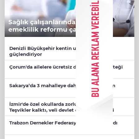
Sağlık çalışanlarından ücret ve
emeklilik reformu çağrısı
Denizli Büyükşehir kentin ulaşım ağını
güçlendiriyor
Çorum'da ailelere ücretsiz danışmanlık desteği
Sakarya’da 3 mahalleye daha sportif yatırım
İzmir'de özel okullarda zorlu kayıt dönemi!
Teşvikler kalktı, veli devlet okuluna yöneldi
Trabzon Dernekler Federasyonu Şubesi açıldı