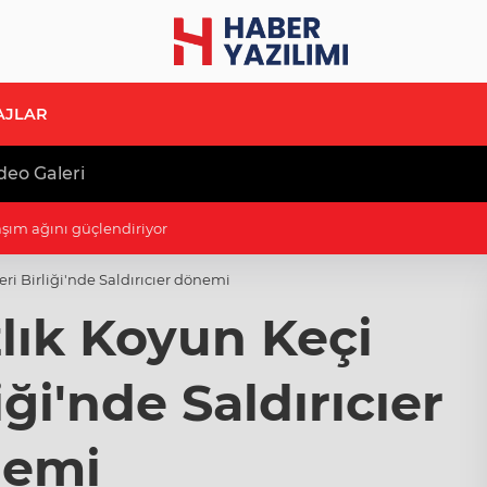
AJLAR
deo Galeri
aşım ağını güçlendiriyor
eri Birliği'nde Saldırıcıer dönemi
lık Koyun Keçi
liği'nde Saldırıcıer
emi