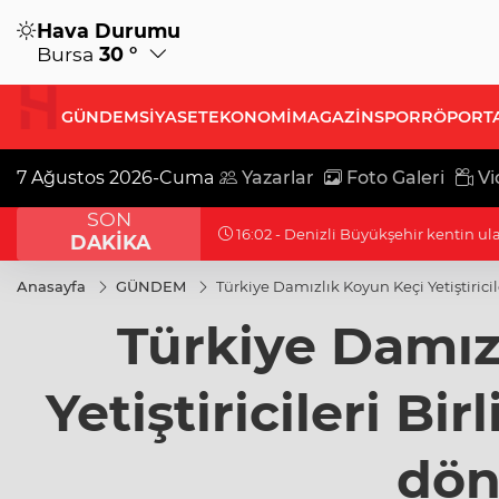
Hava Durumu
Bursa
30 °
GÜNDEM
SİYASET
EKONOMİ
MAGAZİN
SPOR
RÖPORT
7 Ağustos 2026-Cuma
Yazarlar
Foto Galeri
Vi
SON
16:02 - Denizli Büyükşehir kentin ul
DAKİKA
Anasayfa
GÜNDEM
Türkiye Damızlık Koyun Keçi Yetiştiricil
Türkiye Damız
Yetiştiricileri Bir
dön