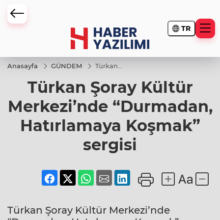
TR
Anasayfa
GÜNDEM
Türkan
Şoray Kültür
Türkan Şoray Kültür
Merkezi’nde
“Durmadan,
Hatırlamaya
Merkezi’nde “Durmadan,
Koşmak”
sergisi
Hatırlamaya Koşmak”
sergisi
Türkan Şoray Kültür Merkezi’nde