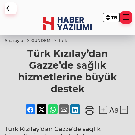
TR
Anasayfa
GÜNDEM
Türk
Kızılay’dan
Türk Kızılay’dan
Gazze’de
sağlık
hizmetlerine
Gazze’de sağlık
büyük
destek
hizmetlerine büyük
destek
Türk Kızılay’dan Gazze’de sağlık