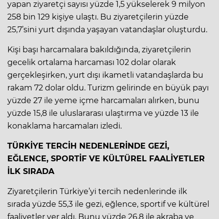
yapan ziyaretçi sayısı yüzde 1,5 yükselerek 9 milyon
258 bin 129 kişiye ulaştı. Bu ziyaretçilerin yüzde
25,7’sini yurt dışında yaşayan vatandaşlar oluşturdu.
Kişi başı harcamalara bakıldığında, ziyaretçilerin
gecelik ortalama harcaması 102 dolar olarak
gerçekleşirken, yurt dışı ikametli vatandaşlarda bu
rakam 72 dolar oldu. Turizm gelirinde en büyük payı
yüzde 27 ile yeme içme harcamaları alırken, bunu
yüzde 15,8 ile uluslararası ulaştırma ve yüzde 13 ile
konaklama harcamaları izledi.
TÜRKİYE TERCİH NEDENLERİNDE GEZİ,
EĞLENCE, SPORTİF VE KÜLTÜREL FAALİYETLER
İLK SIRADA
Ziyaretçilerin Türkiye’yi tercih nedenlerinde ilk
sırada yüzde 55,3 ile gezi, eğlence, sportif ve kültürel
faaliyetler yer aldı. Bunu yüzde 26,8 ile akraba ve