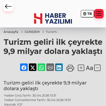
TR
Anasayfa
GÜNDEM
Turizm
geliri ilk
Turizm geliri ilk çeyrekte
çeyrekte
9,9
milyar
9,9 milyar dolara yaklaştı
dolara
yaklaştı
Turizm geliri ilk çeyrekte 9,9 milyar
dolara yaklaştı
Haber Giriş Tarihi: 30.04.2026 13:51
Haber Güncellenme Tarihi: 30.04.2026 13:51
Kaynak: IGF