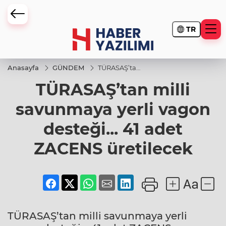
TR
Anasayfa
GÜNDEM
TÜRASAŞ’tan
milli
TÜRASAŞ’tan milli
savunmaya
yerli vagon
desteği... 41
savunmaya yerli vagon
adet
ZACENS
desteği... 41 adet
üretilecek
ZACENS üretilecek
TÜRASAŞ’tan milli savunmaya yerli