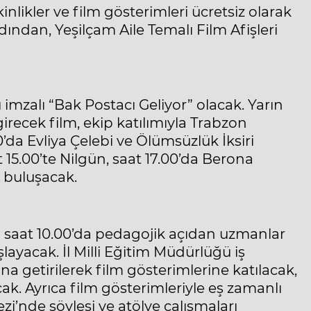
inlikler ve film gösterimleri ücretsiz olarak
rdından, Yeşilçam Aile Temalı Film Afişleri
 imzalı “Bak Postacı Geliyor” olacak. Yarın
irecek film, ekip katılımıyla Trabzon
0’da Evliya Çelebi ve Ölümsüzlük İksiri
t 15.00’te Nilgün, saat 17.00’da Berona
e buluşacak.
 saat 10.00’da pedagojik açıdan uzmanlar
ayacak. İl Milli Eğitim Müdürlüğü iş
ına getirilerek film gösterimlerine katılacak,
cak. Ayrıca film gösterimleriyle eş zamanlı
’nde söyleşi ve atölye çalışmaları