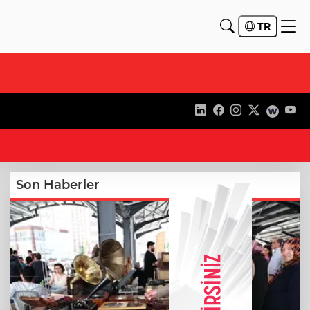
TR
21
Son Haberler