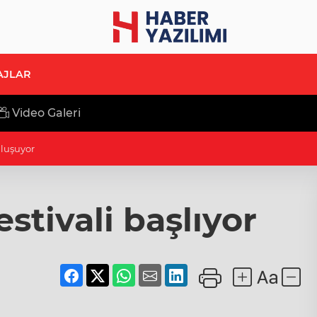
AJLAR
Video Galeri
rıyla tecrübe paylaştı
stivali başlıyor