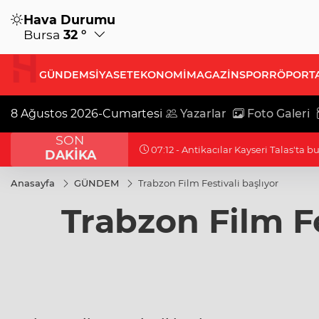
Hava Durumu
Bursa
32 °
GÜNDEM
SİYASET
EKONOMİ
MAGAZİN
SPOR
RÖPORT
8 Ağustos 2026-Cumartesi
Yazarlar
Foto Galeri
SON
21:17 - Bakan Tekin üniversite adayla
DAKİKA
Anasayfa
GÜNDEM
Trabzon Film Festivali başlıyor
Trabzon Film Fe