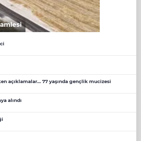
hamlesi
ci
eken açıklamalar... 77 yaşında gençlik mucizesi
ya alındı
ği