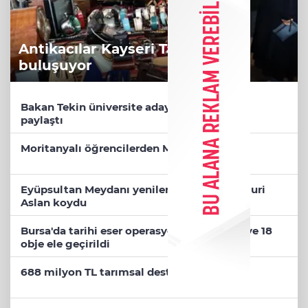
Antikacılar Kayseri Talas'ta
buluşuyor
Bakan Tekin üniversite adaylarıyla tecrübe
paylaştı
Moritanyalı öğrencilerden MEB'e ziyaret
Eyüpsultan Meydanı yenileniyor... İlk taşı Nuri
Aslan koydu
Bursa'da tarihi eser operasyonu! 273 sikke ve 18
obje ele geçirildi
688 milyon TL tarımsal destek hesaplarda