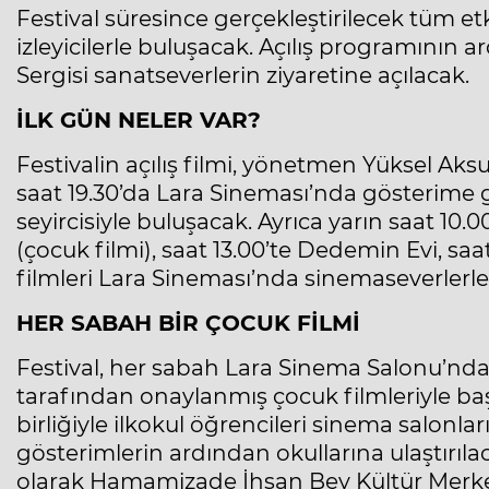
Festival süresince gerçekleştirilecek tüm etk
izleyicilerle buluşacak. Açılış programının a
Sergisi sanatseverlerin ziyaretine açılacak.
İLK GÜN NELER VAR?
Festivalin açılış filmi, yönetmen Yüksel Aksu
saat 19.30’da Lara Sineması’nda gösterime g
seyircisiyle buluşacak. Ayrıca yarın saat 10.0
(çocuk filmi), saat 13.00’te Dedemin Evi, saa
filmleri Lara Sineması’nda sinemaseverlerl
HER SABAH BİR ÇOCUK FİLMİ
Festival, her sabah Lara Sinema Salonu’nda
tarafından onaylanmış çocuk filmleriyle başl
birliğiyle ilkokul öğrencileri sinema salonlar
gösterimlerin ardından okullarına ulaştırıla
olarak Hamamizade İhsan Bey Kültür Merkezi