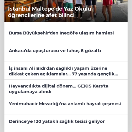
İstanbul Maltepe'de Yaz Okulu
öğrencilerine afet bilinci
Bursa Büyükşehir'den İnegöl'e ulaşım hamlesi
Ankara'da uyuşturucu ve fuhuş 8 gözaltı
İş insanı Ali Bıdı'dan sağlıklı yaşam üzerine
dikkat çeken açıklamalar... 77 yaşında gençlik
mucizesi
Hayvancılıkta dijital dönem... GEKİS Kars'ta
uygulamaya alındı
Yenimuhacir Mezarlığı'na anlamlı hayrat çeşmesi
Derince'ye 120 yataklı sağlık tesisi geliyor