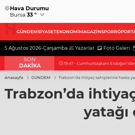
Hava Durumu
Bursa
33 °
GÜNDEM
SİYASET
EKONOMİ
MAGAZİN
SPOR
RÖPORT
5 Ağustos 2026-Çarşamba
Yazarlar
Foto Galeri
SON
19:32 - Bilecik'te Vali Sözer'den coğr
DAKİKA
Anasayfa
GÜNDEM
Trabzon’da ihtiyaç sahiplerine hasta ya
Trabzon’da ihtiyaç
yatağı 