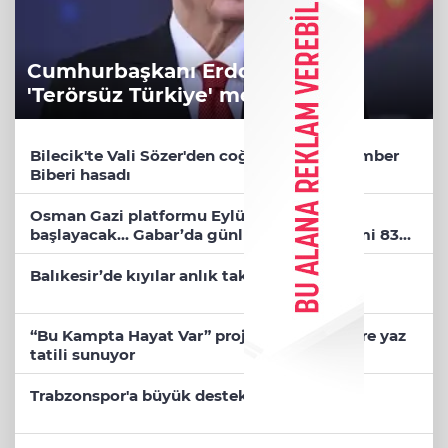
Cumhurbaşkanı Erdoğan’dan
'Terörsüz Türkiye' mesajı
Bilecik'te Vali Sözer'den coğrafi işaretli Kamber
Biberi hasadı
Osman Gazi platformu Eylül'de göreve
başlayacak... Gabar’da günlük petrol üretimi 83
bin 200 varile ulaştı
Balıkesir’de kıyılar anlık takip ediliyor
“Bu Kampta Hayat Var” projesi özel bireylere yaz
tatili sunuyor
Trabzonspor'a büyük destek