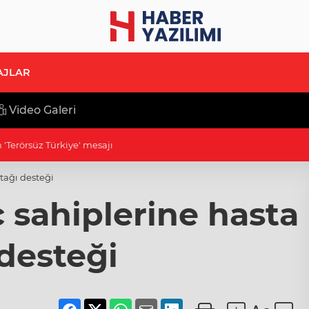
AJLAR
Video Galeri
afi işaretli Kamber Biberi hasadı
tağı desteği
 sahiplerine hasta
desteği