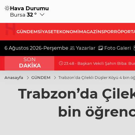
Hava Durumu
Bursa
32 °
GÜNDEM
SİYASET
EKONOMİ
MAGAZİN
SPOR
RÖPORT
6 Ağustos 2026-Perşembe
Yazarlar
Foto Galeri
SON
23:03 - Cumhurbaşkanı Erdoğan, Suu
DAKİKA
Anasayfa
GÜNDEM
Trabzon’da Çilekli Düşler Köyü 4 bin öğ
Trabzon’da Çilek
bin öğrenci