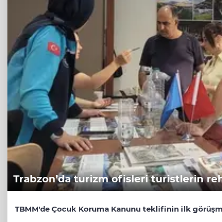
Trabzon’da turizm ofisleri turistlerin re
TBMM'de Çocuk Koruma Kanunu teklifinin ilk görüşm