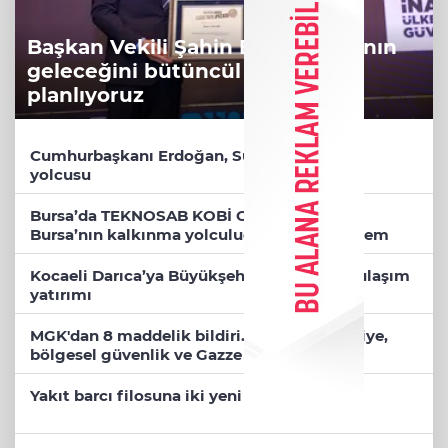
Başkan Vekili Şahin Biba: Bursa'nın
geleceğini bütüncül anlayışla
planlıyoruz
Cumhurbaşkanı Erdoğan, Suudi Arabistan
yolcusu
Bursa’da TEKNOSAB KOBİ OSB tanıtıldı...
Bursa’nın kalkınma yolculuğunda yeni dönem
Kocaeli Darıca’ya Büyükşehir'den modern ulaşım
yatırımı
MGK'dan 8 maddelik bildiri... Terörsüz Türkiye,
bölgesel güvenlik ve Gazze mesajı
Yakıt barcı filosuna iki yeni gemi