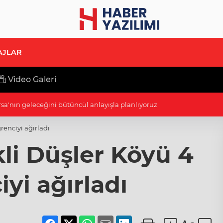
AJLAR
Video Galeri
di Arabistan yolcusu
renciyi ağırladı
li Düşler Köyü 4
yi ağırladı