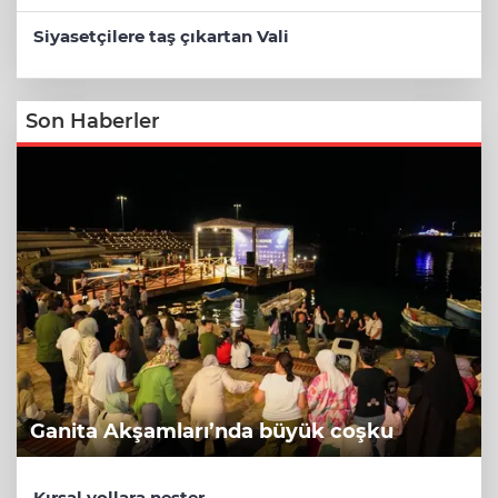
Siyasetçilere taş çıkartan Vali
Son Haberler
Ganita Akşamları’nda büyük coşku
Kırsal yollara neşter