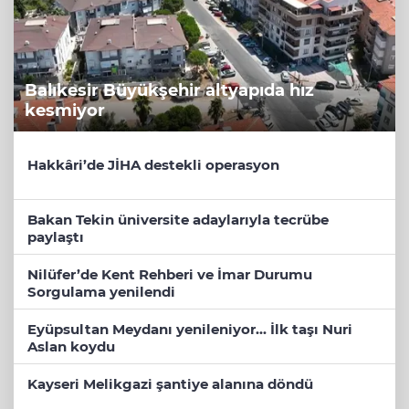
Balıkesir Büyükşehir altyapıda hız
kesmiyor
Hakkâri’de JİHA destekli operasyon
Bakan Tekin üniversite adaylarıyla tecrübe
paylaştı
Nilüfer’de Kent Rehberi ve İmar Durumu
Sorgulama yenilendi
Eyüpsultan Meydanı yenileniyor... İlk taşı Nuri
Aslan koydu
Kayseri Melikgazi şantiye alanına döndü