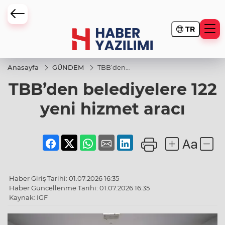
TR
Anasayfa
GÜNDEM
TBB’den
belediyelere
TBB’den belediyelere 122
122 yeni
hizmet aracı
yeni hizmet aracı
Haber Giriş Tarihi: 01.07.2026 16:35
Haber Güncellenme Tarihi: 01.07.2026 16:35
Kaynak: IGF