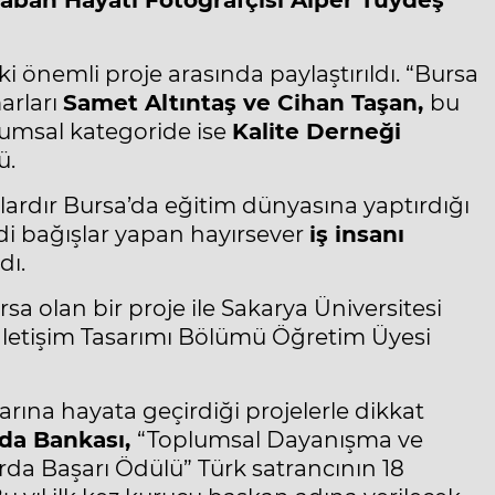
aban Hayatı Fotoğrafçısı Alper Tüydeş
i önemli proje arasında paylaştırıldı. “Bursa
arları
Samet Altıntaş ve Cihan Taşan,
bu
rumsal kategoride ise
Kalite Derneği
ü.
llardır Bursa’da eğitim dünyasına yaptırdığı
ddi bağışlar yapan hayırsever
iş insanı
dı.
a olan bir proje ile Sakarya Üniversitesi
 İletişim Tasarımı Bölümü Öğretim Üyesi
rarına hayata geçirdiği projelerle dikkat
ıda Bankası,
“Toplumsal Dayanışma ve
rda Başarı Ödülü” Türk satrancının 18