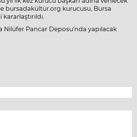
Bu yıl ilk kez kurucu başkan adına verilecek
ise bursadakültür.org kurucusu, Bursa
ararlaştırıldı.
ta Nilüfer Pancar Deposu’nda yapılacak