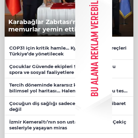
Karabağlar Zabıtası'nda aday
memurlar yemin etti
COP31 için kritik hamle... Kyoto ve Paris süreçleri
Türkiye’de yönetilecek
Çocuklar Güvende ekipleri 9 bin 842 çocuğu
spora ve sosyal faaliyetlere yönlendirdi
Tercih döneminde kararsız kalan gençlere
bilimsel yol haritası... Halen kararsızsanız bu testi
çözün!
Çocuğun diş sağlığı sadece fırçalamaktan ibaret
değil
İzmir Kemeraltı’nın son ustaları direniyor... Çekiç
sesleriyle yaşayan miras