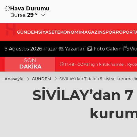
Hava Durumu
Bursa
29 °
GÜNDEM
SİYASET
EKONOMİ
MAGAZİN
SPOR
RÖPORT
9 Ağustos 2026-Pazar
Yazarlar
Foto Galeri
Vid
SON
11:48 - COP31 için kritik hamle... Kyo
DAKİKA
Anasayfa
GÜNDEM
SİVİLAY’dan 7 dalda 9 kişi ve kuruma ö
SİVİLAY’dan 7 
kurum