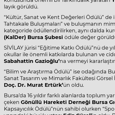
konusunda önemli bir farkındalık yaratan
Y
layık görüldü.
“Kültür, Sanat ve Kent Değerleri Ödülü” de ik
Tahtakale Buluşmaları” ve buluşmanın mim
kategoride ödüllendirilirken, aynı dalda ku
(KalDer) Bursa Şubesi
ödüle değer görüld
SİVİLAY jürisi “Eğitime Katkı Ödülü”nü de yı
okullar ile önemli katkılarda bulunan ve ci
Sabahattin Gazioğlu’
na vermeyi kararlaştır
“Bilim ve Araştırma Ödülü” ise odağında Burs
Sanat Tasarım ve Mimarlık Fakültesi Görsel
Doç. Dr. Murat Ertürk’
ün oldu.
Bursa’da 16 yıldır farklı alanlarda toplum ya
çeken
Gönüllü Hareketi Derneği Bursa G
Kapsayıcılık Ödülü”nün sahibi olurken “Spo