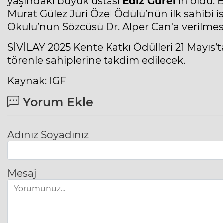
yaşındaki büyük ustası
Ediz Gürel’
in oldu. 
Murat Gülez Jüri Özel Ödülü’nün ilk sahibi 
Okulu’nun Sözcüsü Dr. Alper Can'a verilmesi k
SİVİLAY 2025 Kente Katkı Ödülleri 21 Mayıs’
törenle sahiplerine takdim edilecek.
Kaynak: IGF
Yorum Ekle
Adınız Soyadınız
Mesaj