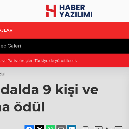
AJLAR
eo Galeri
to ve Paris süreçleri Türkiye’de yönetilecek
dül
dalda 9 kişi ve
a ödül