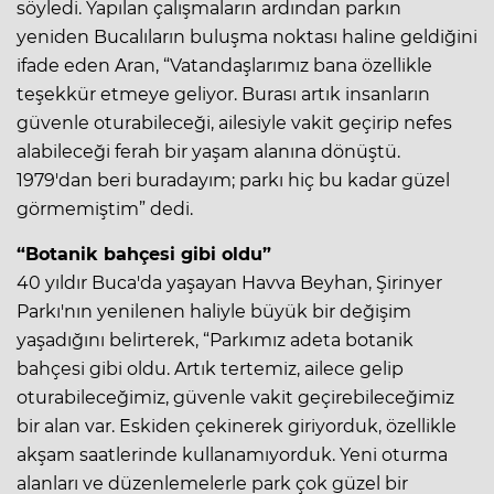
söyledi. Yapılan çalışmaların ardından parkın
yeniden Bucalıların buluşma noktası haline geldiğini
ifade eden Aran, “Vatandaşlarımız bana özellikle
teşekkür etmeye geliyor. Burası artık insanların
güvenle oturabileceği, ailesiyle vakit geçirip nefes
alabileceği ferah bir yaşam alanına dönüştü.
1979'dan beri buradayım; parkı hiç bu kadar güzel
görmemiştim” dedi.
“Botanik bahçesi gibi oldu”
40 yıldır Buca'da yaşayan Havva Beyhan, Şirinyer
Parkı'nın yenilenen haliyle büyük bir değişim
yaşadığını belirterek, “Parkımız adeta botanik
bahçesi gibi oldu. Artık tertemiz, ailece gelip
oturabileceğimiz, güvenle vakit geçirebileceğimiz
bir alan var. Eskiden çekinerek giriyorduk, özellikle
akşam saatlerinde kullanamıyorduk. Yeni oturma
alanları ve düzenlemelerle park çok güzel bir