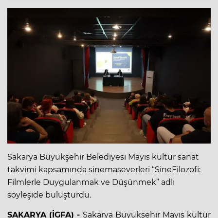
Sakarya Büyükşehir Belediyesi Mayıs kültür sanat
takvimi kapsamında sinemaseverleri “SineFilozofi:
Filmlerle Duygulanmak ve Düşünmek” adlı
söyleşide buluşturdu.
SAKARYA (İGFA) -
Sakarya Büyükşehir Mayıs kültür