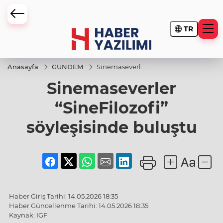
TR
Anasayfa
GÜNDEM
Sinemaseverler
“SineFilozofi”
Sinemaseverler
söyleşisinde
buluştu
“SineFilozofi”
söyleşisinde buluştu
Haber Giriş Tarihi: 14.05.2026 18:35
Haber Güncellenme Tarihi: 14.05.2026 18:35
Kaynak: IGF