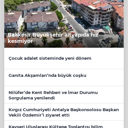
Balıkesir Büyükşehir altyapıda hız
kesmiyor
Çocuk adalet sisteminde yeni dönem
Ganita Akşamları’nda büyük coşku
Nilüfer’de Kent Rehberi ve İmar Durumu
Sorgulama yenilendi
Kırgız Cumhuriyeti Antalya Başkonsolosu Başkan
Vekili Özdemir’i ziyaret etti
Kayseri Uluslarası Kültepe Toplantısı bilim